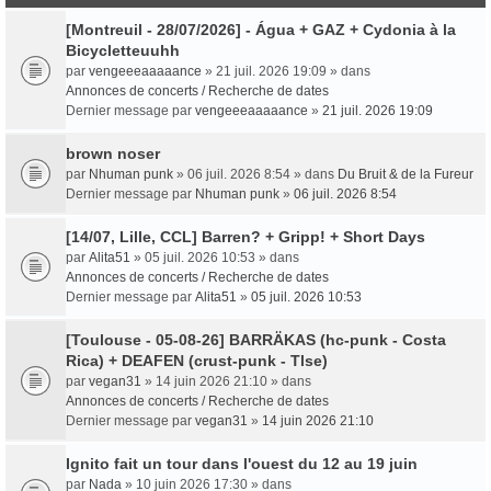
[Montreuil - 28/07/2026] - Água + GAZ + Cydonia à la
Bicycletteuuhh
par
vengeeeaaaaance
» 21 juil. 2026 19:09 » dans
Annonces de concerts / Recherche de dates
Dernier message par
vengeeeaaaaance
»
21 juil. 2026 19:09
brown noser
par
Nhuman punk
» 06 juil. 2026 8:54 » dans
Du Bruit & de la Fureur
Dernier message par
Nhuman punk
»
06 juil. 2026 8:54
[14/07, Lille, CCL] Barren? + Gripp! + Short Days
par
Alita51
» 05 juil. 2026 10:53 » dans
Annonces de concerts / Recherche de dates
Dernier message par
Alita51
»
05 juil. 2026 10:53
[Toulouse - 05-08-26] BARRÄKAS (hc-punk - Costa
Rica) + DEAFEN (crust-punk - Tlse)
par
vegan31
» 14 juin 2026 21:10 » dans
Annonces de concerts / Recherche de dates
Dernier message par
vegan31
»
14 juin 2026 21:10
Ignito fait un tour dans l'ouest du 12 au 19 juin
par
Nada
» 10 juin 2026 17:30 » dans