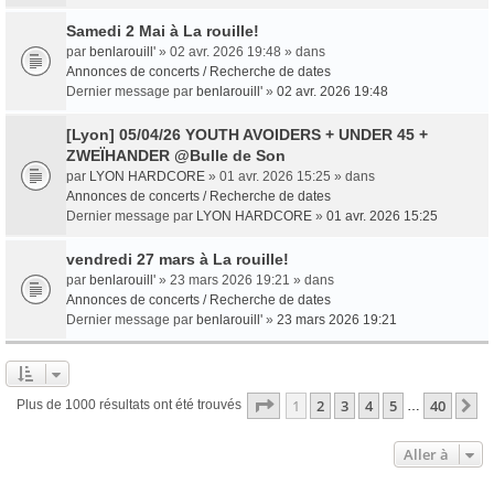
Samedi 2 Mai à La rouille!
par
benlarouill'
» 02 avr. 2026 19:48 » dans
Annonces de concerts / Recherche de dates
Dernier message par
benlarouill'
»
02 avr. 2026 19:48
[Lyon] 05/04/26 YOUTH AVOIDERS + UNDER 45 +
ZWEÏHANDER @Bulle de Son
par
LYON HARDCORE
» 01 avr. 2026 15:25 » dans
Annonces de concerts / Recherche de dates
Dernier message par
LYON HARDCORE
»
01 avr. 2026 15:25
vendredi 27 mars à La rouille!
par
benlarouill'
» 23 mars 2026 19:21 » dans
Annonces de concerts / Recherche de dates
Dernier message par
benlarouill'
»
23 mars 2026 19:21
Page
1
sur
40
1
2
3
4
5
40
S
Plus de 1000 résultats ont été trouvés
…
Aller à