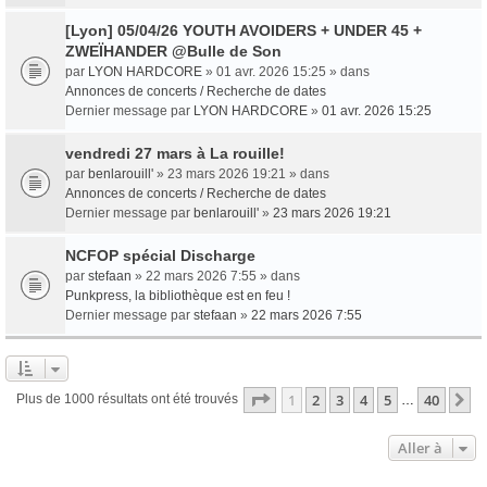
[Lyon] 05/04/26 YOUTH AVOIDERS + UNDER 45 +
ZWEÏHANDER @Bulle de Son
par
LYON HARDCORE
» 01 avr. 2026 15:25 » dans
Annonces de concerts / Recherche de dates
Dernier message par
LYON HARDCORE
»
01 avr. 2026 15:25
vendredi 27 mars à La rouille!
par
benlarouill'
» 23 mars 2026 19:21 » dans
Annonces de concerts / Recherche de dates
Dernier message par
benlarouill'
»
23 mars 2026 19:21
NCFOP spécial Discharge
par
stefaan
» 22 mars 2026 7:55 » dans
Punkpress, la bibliothèque est en feu !
Dernier message par
stefaan
»
22 mars 2026 7:55
Page
1
sur
40
1
2
3
4
5
40
S
Plus de 1000 résultats ont été trouvés
…
Aller à