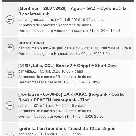
[Montreuil - 28/07/2026] - Água + GAZ + Cydonia à la
Bicycletteuuhh
par
vengeeeaaaaance
» 21 juil. 2026 19:09 » dans
Annonces de concerts / Recherche de dates
Dernier message par
vengeeeaaaaance
»
21 juil. 2026 19:09
brown noser
par
Nhuman punk
» 06 juil. 2026 8:54 » dans
Du Bruit & de la Fureur
Dernier message par
Nhuman punk
»
06 juil. 2026 8:54
[14/07, Lille, CCL] Barren? + Gripp! + Short Days
par
Alita51
» 05 juil. 2026 10:53 » dans
Annonces de concerts / Recherche de dates
Dernier message par
Alita51
»
05 juil. 2026 10:53
[Toulouse - 05-08-26] BARRÄKAS (hc-punk - Costa
Rica) + DEAFEN (crust-punk - Tlse)
par
vegan31
» 14 juin 2026 21:10 » dans
Annonces de concerts / Recherche de dates
Dernier message par
vegan31
»
14 juin 2026 21:10
Ignito fait un tour dans l'ouest du 12 au 19 juin
par
Nada
» 10 juin 2026 17:30 » dans