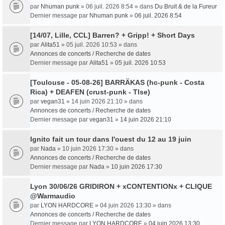
par
Nhuman punk
» 06 juil. 2026 8:54 » dans
Du Bruit & de la Fureur
Dernier message par
Nhuman punk
»
06 juil. 2026 8:54
[14/07, Lille, CCL] Barren? + Gripp! + Short Days
par
Alita51
» 05 juil. 2026 10:53 » dans
Annonces de concerts / Recherche de dates
Dernier message par
Alita51
»
05 juil. 2026 10:53
[Toulouse - 05-08-26] BARRÄKAS (hc-punk - Costa
Rica) + DEAFEN (crust-punk - Tlse)
par
vegan31
» 14 juin 2026 21:10 » dans
Annonces de concerts / Recherche de dates
Dernier message par
vegan31
»
14 juin 2026 21:10
Ignito fait un tour dans l'ouest du 12 au 19 juin
par
Nada
» 10 juin 2026 17:30 » dans
Annonces de concerts / Recherche de dates
Dernier message par
Nada
»
10 juin 2026 17:30
Lyon 30/06/26 GRIDIRON + xCONTENTIONx + CLIQUE
@Warmaudio
par
LYON HARDCORE
» 04 juin 2026 13:30 » dans
Annonces de concerts / Recherche de dates
Dernier message par
LYON HARDCORE
»
04 juin 2026 13:30