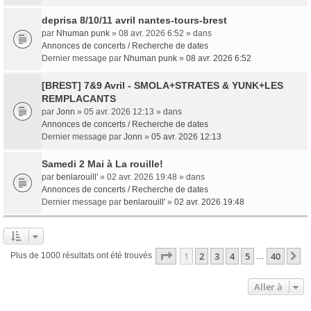
deprisa 8/10/11 avril nantes-tours-brest
par
Nhuman punk
» 08 avr. 2026 6:52 » dans
Annonces de concerts / Recherche de dates
Dernier message par
Nhuman punk
»
08 avr. 2026 6:52
[BREST] 7&9 Avril - SMOLA+STRATES & YUNK+LES
REMPLACANTS
par
Jonn
» 05 avr. 2026 12:13 » dans
Annonces de concerts / Recherche de dates
Dernier message par
Jonn
»
05 avr. 2026 12:13
Samedi 2 Mai à La rouille!
par
benlarouill'
» 02 avr. 2026 19:48 » dans
Annonces de concerts / Recherche de dates
Dernier message par
benlarouill'
»
02 avr. 2026 19:48
Page
1
sur
40
1
2
3
4
5
40
S
Plus de 1000 résultats ont été trouvés
…
Aller à