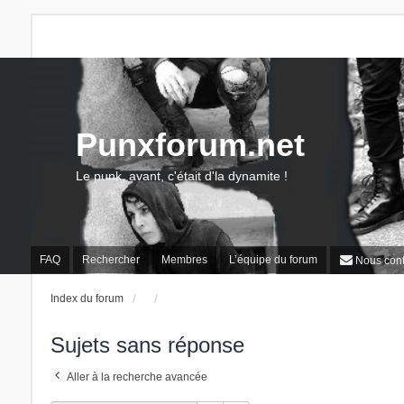
Punxforum.net
Le punk, avant, c'était d'la dynamite !
FAQ
Rechercher
Membres
L’équipe du forum
Nous cont
Index du forum
Sujets sans réponse
Aller à la recherche avancée