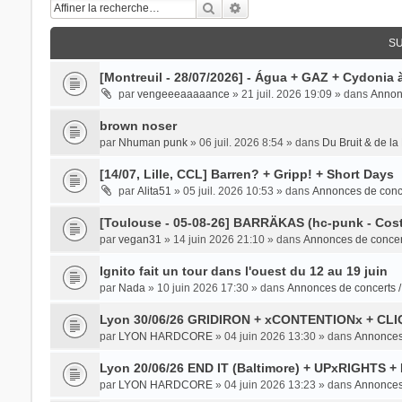
Rechercher
Recherche avancée
SU
[Montreuil - 28/07/2026] - Água + GAZ + Cydonia 
par
vengeeeaaaaance
» 21 juil. 2026 19:09 » dans
Annonc
brown noser
par
Nhuman punk
» 06 juil. 2026 8:54 » dans
Du Bruit & de la
[14/07, Lille, CCL] Barren? + Gripp! + Short Days
par
Alita51
» 05 juil. 2026 10:53 » dans
Annonces de conce
[Toulouse - 05-08-26] BARRÄKAS (hc-punk - Cost
par
vegan31
» 14 juin 2026 21:10 » dans
Annonces de concer
Ignito fait un tour dans l'ouest du 12 au 19 juin
par
Nada
» 10 juin 2026 17:30 » dans
Annonces de concerts 
Lyon 30/06/26 GRIDIRON + xCONTENTIONx + CL
par
LYON HARDCORE
» 04 juin 2026 13:30 » dans
Annonces 
Lyon 20/06/26 END IT (Baltimore) + UPxRIGHTS
par
LYON HARDCORE
» 04 juin 2026 13:23 » dans
Annonces 