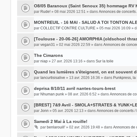
O8/05 Baranoux (Saint Senoux 35) hommage RV K
par
Rude!
» 08 mai 2026 12:51 » dans
Annonces de concerts 
MONTREUIL - 16 MAI - SALUD A TOI TONTON AL
par
COLLECTIF CONTRE CULTURE
» 05 mai 2026 16:09 » 
[Toulouse - 20-06-26] AMORPHIA (oldschool thras
par
vegan31
» 02 mai 2026 22:59 » dans
Annonces de concer
The Cimarons
par
niap
» 27 avr. 2026 13:16 » dans
Sur la toile
Quand les lumières s'éteignent, on est souvent 
par
Iancurtisisalive
» 13 avr. 2026 16:36 » dans
Punkpress, la 
deprisa 8/10/11 avril nantes-tours-brest
par
Nhuman punk
» 08 avr. 2026 6:52 » dans
Annonces de con
[BREST] 7&9 Avril - SMOLA+STRATES & YUNK+
par
Jonn
» 05 avr. 2026 12:13 » dans
Annonces de concerts /
Samedi 2 Mai à La rouille!
par
benlarouill'
» 02 avr. 2026 19:48 » dans
Annonces de c