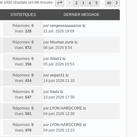
Page
1
sur
40
1
2
3
4
5
40
Suivant
de 1000 résultats ont été trouvés
…
STATISTIQUES
DERNIER MESSAGE
Réponses:
0
par
vengeeeaaaaance
Vues:
228
21 juil. 2026 19:09
Réponses:
0
par
Nhuman punk
Vues:
972
06 juil. 2026 8:54
Réponses:
0
par
Alita51
Vues:
356
05 juil. 2026 10:53
Réponses:
0
par
vegan31
Vues:
434
14 juin 2026 21:10
Réponses:
0
par
Nada
Vues:
547
10 juin 2026 17:30
Réponses:
0
par
LYON HARDCORE
Vues:
501
04 juin 2026 13:30
Réponses:
0
par
LYON HARDCORE
Vues:
476
04 juin 2026 13:23