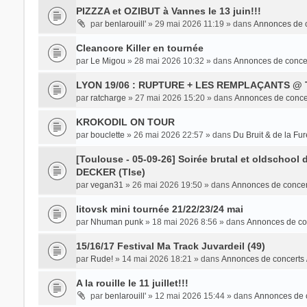
PIZZZA et OZIBUT à Vannes le 13 juin!!!
par
benlarouill'
» 29 mai 2026 11:19 » dans
Annonces de c
Cleancore Killer en tournée
par
Le Migou
» 28 mai 2026 10:32 » dans
Annonces de concer
LYON 19/06 : RUPTURE + LES REMPLAÇANTS @
par
ratcharge
» 27 mai 2026 15:20 » dans
Annonces de concer
KROKODIL ON TOUR
par
bouclette
» 26 mai 2026 22:57 » dans
Du Bruit & de la Fur
[Toulouse - 05-09-26] Soirée brutal et oldscho
DECKER (Tlse)
par
vegan31
» 26 mai 2026 19:50 » dans
Annonces de concer
litovsk mini tournée 21/22/23/24 mai
par
Nhuman punk
» 18 mai 2026 8:56 » dans
Annonces de con
15/16/17 Festival Ma Track Juvardeil (49)
par
Rude!
» 14 mai 2026 18:21 » dans
Annonces de concerts 
A la rouille le 11 juillet!!!
par
benlarouill'
» 12 mai 2026 15:44 » dans
Annonces de c