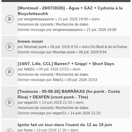
[Montreuil - 28/07/2026] - Água + GAZ + Cydonia à la
Bicycletteuuhh
par
vengeeeaaaaance
» 21 juil. 2026 19:09 » dans
Annonces de concerts / Recherche de dates
Dernier message par
vengeeeaaaaance
»
21 juil. 2026 19:09
brown noser
par
Nhuman punk
» 06 juil. 2026 8:54 » dans
Du Bruit & de la Fureur
Dernier message par
Nhuman punk
»
06 juil. 2026 8:54
[14/07, Lille, CCL] Barren? + Gripp! + Short Days
par
Alita51
» 05 juil. 2026 10:53 » dans
Annonces de concerts / Recherche de dates
Dernier message par
Alita51
»
05 juil. 2026 10:53
[Toulouse - 05-08-26] BARRÄKAS (hc-punk - Costa
Rica) + DEAFEN (crust-punk - Tlse)
par
vegan31
» 14 juin 2026 21:10 » dans
Annonces de concerts / Recherche de dates
Dernier message par
vegan31
»
14 juin 2026 21:10
Ignito fait un tour dans l'ouest du 12 au 19 juin
par
Nada
» 10 juin 2026 17:30 » dans