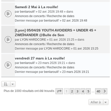
Samedi 2 Mai à La rouille!
par
benlarouill'
» 02 avr. 2026 19:48 » dans
Annonces de concerts / Recherche de dates
Dernier message par
benlarouill'
»
02 avr. 2026 19:48
[Lyon] 05/04/26 YOUTH AVOIDERS + UNDER 45 +
ZWEÏHANDER @Bulle de Son
par
LYON HARDCORE
» 01 avr. 2026 15:25 » dans
Annonces de concerts / Recherche de dates
Dernier message par
LYON HARDCORE
»
01 avr. 2026 15:25
vendredi 27 mars à La rouille!
par
benlarouill'
» 23 mars 2026 19:21 » dans
Annonces de concerts / Recherche de dates
Dernier message par
benlarouill'
»
23 mars 2026 19:21
Page
1
sur
40
1
2
3
4
5
40
S
Plus de 1000 résultats ont été trouvés
…
Aller à