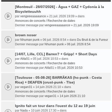
[Montreuil - 28/07/2026] - Água + GAZ + Cydonia à la
Bicycletteuuhh
par
vengeeeaaaaance
» 21 juil. 2026 19:09 » dans
Annonces de concerts / Recherche de dates
Dernier message par
vengeeeaaaaance
»
21 juil. 2026 19:09
brown noser
par
Nhuman punk
» 06 juil. 2026 8:54 » dans
Du Bruit & de la Fureur
Dernier message par
Nhuman punk
»
06 juil. 2026 8:54
[14/07, Lille, CCL] Barren? + Gripp! + Short Days
par
Alita51
» 05 juil. 2026 10:53 » dans
Annonces de concerts / Recherche de dates
Dernier message par
Alita51
»
05 juil. 2026 10:53
[Toulouse - 05-08-26] BARRÄKAS (hc-punk - Costa
Rica) + DEAFEN (crust-punk - Tlse)
par
vegan31
» 14 juin 2026 21:10 » dans
Annonces de concerts / Recherche de dates
Dernier message par
vegan31
»
14 juin 2026 21:10
Ignito fait un tour dans l'ouest du 12 au 19 juin
par
Nada
» 10 juin 2026 17:30 » dans