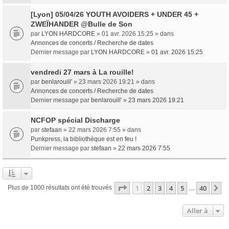
[Lyon] 05/04/26 YOUTH AVOIDERS + UNDER 45 +
ZWEÏHANDER @Bulle de Son
par
LYON HARDCORE
» 01 avr. 2026 15:25 » dans
Annonces de concerts / Recherche de dates
Dernier message par
LYON HARDCORE
»
01 avr. 2026 15:25
vendredi 27 mars à La rouille!
par
benlarouill'
» 23 mars 2026 19:21 » dans
Annonces de concerts / Recherche de dates
Dernier message par
benlarouill'
»
23 mars 2026 19:21
NCFOP spécial Discharge
par
stefaan
» 22 mars 2026 7:55 » dans
Punkpress, la bibliothèque est en feu !
Dernier message par
stefaan
»
22 mars 2026 7:55
Page
1
sur
40
1
2
3
4
5
40
S
Plus de 1000 résultats ont été trouvés
…
Aller à