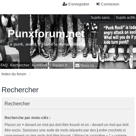
S’enregistrer
Connexion
Sujets sans réponse
Sujets actifs
Punxforum.net
Le punk, avant, c'était d'la dynamite !
FAQ
Rechercher
Membres
L’équipe du forum
Nous contacter
Index du forum
Rechercher
Rechercher
Recherche par mots-clés :
Placez un
+
devant un mot qui doit être trouvé et un
-
devant un mot qui doit
être exclu. Saisissez une suite de mots séparés par des
|
entre crochets si
uniquement un des mots doit être trouvé. Utilisez le caractère « * » comme