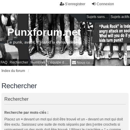
S’enregistrer
Connexion
Sujets sans réponse
Sujets actifs
Punxforum.net
Le punk, avant, c'était d'la dynamite !
FAQ
Rechercher
Membres
L’équipe du forum
Nous contacter
Index du forum
Rechercher
Rechercher
Recherche par mots-clés :
Placez un
+
devant un mot qui doit être trouvé et un
-
devant un mot qui doit
être exclu. Saisissez une suite de mots séparés par des
|
entre crochets si
uniquement un des mots doit être trouvé. Utilisez le caractère « * » comme