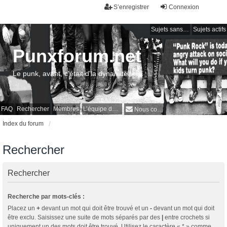
S’enregistrer
Connexion
Sujets sans réponse
Sujets actifs
Punxforum.net
Le punk, avant, c'était d'la dynamite !
FAQ
Rechercher
Membres
L’équipe du forum
Nous contacter
Index du forum
Rechercher
Rechercher
Recherche par mots-clés :
Placez un
+
devant un mot qui doit être trouvé et un
-
devant un mot qui doit
être exclu. Saisissez une suite de mots séparés par des
|
entre crochets si
uniquement un des mots doit être trouvé. Utilisez le caractère « * » comme