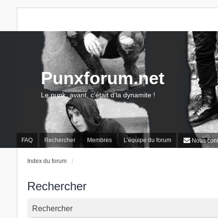
Punxforum.net
Le punk, avant, c'était d'la dynamite !
FAQ
Rechercher
Membres
L’équipe du forum
Nous cont
Index du forum
Rechercher
Rechercher