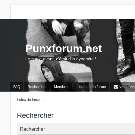
Punxforum.net
Le punk, avant, c'était d'la dynamite !
FAQ
Rechercher
Membres
L’équipe du forum
Nous cont
Index du forum
Rechercher
Rechercher