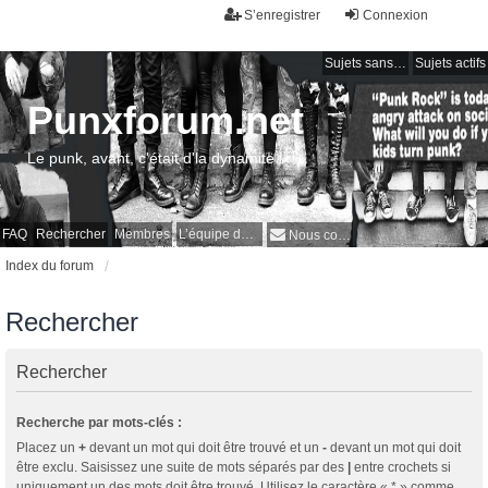
S’enregistrer
Connexion
Sujets sans réponse
Sujets actifs
Punxforum.net
Le punk, avant, c'était d'la dynamite !
FAQ
Rechercher
Membres
L’équipe du forum
Nous contacter
Index du forum
Rechercher
Rechercher
Recherche par mots-clés :
Placez un
+
devant un mot qui doit être trouvé et un
-
devant un mot qui doit
être exclu. Saisissez une suite de mots séparés par des
|
entre crochets si
uniquement un des mots doit être trouvé. Utilisez le caractère « * » comme