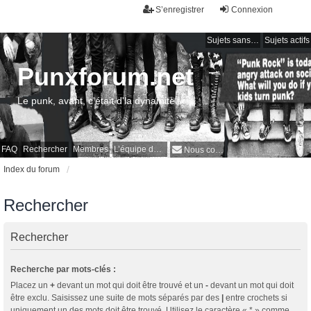
S’enregistrer
Connexion
Sujets sans réponse
Sujets actifs
Punxforum.net
Le punk, avant, c'était d'la dynamite !
FAQ
Rechercher
Membres
L’équipe du forum
Nous contacter
Index du forum
Rechercher
Rechercher
Recherche par mots-clés :
Placez un
+
devant un mot qui doit être trouvé et un
-
devant un mot qui doit
être exclu. Saisissez une suite de mots séparés par des
|
entre crochets si
uniquement un des mots doit être trouvé. Utilisez le caractère « * » comme