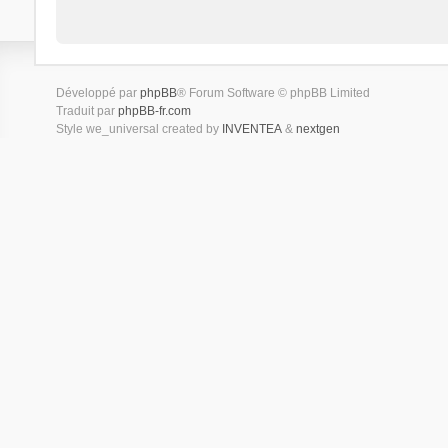
Développé par
phpBB
® Forum Software © phpBB Limited
Traduit par
phpBB-fr.com
Style we_universal created by
INVENTEA
&
nextgen