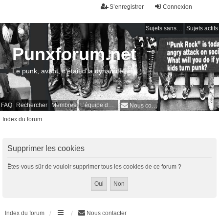
S’enregistrer
Connexion
Sujets sans réponse
Sujets actifs
Punxforum.net
Le punk, avant, c'était d'la dynamite !
FAQ
Rechercher
Membres
L’équipe du forum
Nous contacter
Index du forum
Supprimer les cookies
Êtes-vous sûr de vouloir supprimer tous les cookies de ce forum ?
Index du forum
Nous contacter