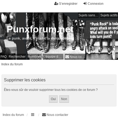
S’enregistrer
Connexion
Sujets sans réponse
Sujets actifs
Punxforum.net
Le punk, avant, c'était d'la dynamite !
FAQ
Rechercher
Membres
L’équipe du forum
Nous contacter
Index du forum
Supprimer les cookies
Êtes-vous sûr de vouloir supprimer tous les cookies de ce forum ?
Index du forum
Nous contacter