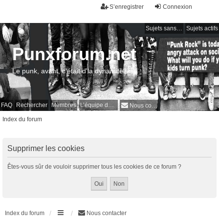
S’enregistrer
Connexion
Sujets sans réponse
Sujets actifs
Punxforum.net
Le punk, avant, c'était d'la dynamite !
FAQ
Rechercher
Membres
L’équipe du forum
Nous contacter
Index du forum
Supprimer les cookies
Êtes-vous sûr de vouloir supprimer tous les cookies de ce forum ?
Index du forum
Nous contacter