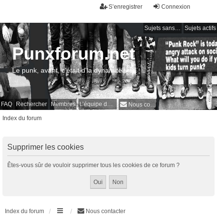
S’enregistrer
Connexion
Sujets sans réponse
Sujets actifs
Punxforum.net
Le punk, avant, c'était d'la dynamite !
FAQ
Rechercher
Membres
L’équipe du forum
Nous contacter
Index du forum
Supprimer les cookies
Êtes-vous sûr de vouloir supprimer tous les cookies de ce forum ?
Index du forum
Nous contacter