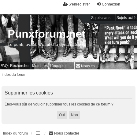
S’enregistrer
Connexion
Sujets sans réponse
Sujets actifs
Punxforum.net
Le punk, avant, c'était d'la dynamite !
FAQ
Rechercher
Membres
L’équipe du forum
Nous contacter
Index du forum
Supprimer les cookies
Êtes-vous sûr de vouloir supprimer tous les cookies de ce forum ?
Index du forum
Nous contacter