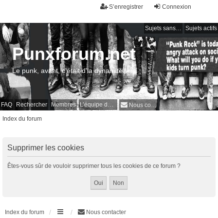
S’enregistrer
Connexion
Sujets sans réponse
Sujets actifs
Punxforum.net
Le punk, avant, c'était d'la dynamite !
FAQ
Rechercher
Membres
L’équipe du forum
Nous contacter
Index du forum
Supprimer les cookies
Êtes-vous sûr de vouloir supprimer tous les cookies de ce forum ?
Index du forum
Nous contacter