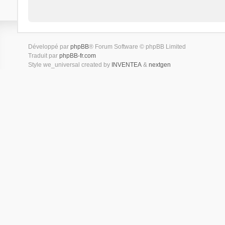
Développé par
phpBB
® Forum Software © phpBB Limited
Traduit par
phpBB-fr.com
Style we_universal created by
INVENTEA
&
nextgen