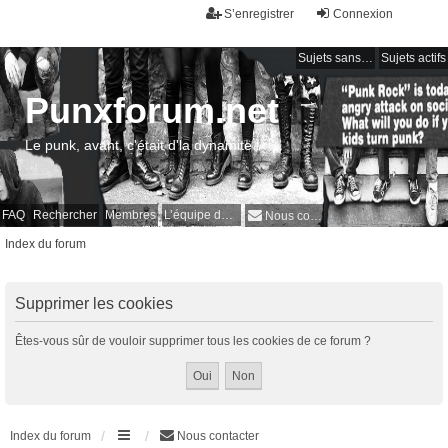
S’enregistrer
Connexion
Sujets sans réponse
Sujets actifs
Punxforum.net
Le punk, avant, c'était d'la dynamite !
FAQ
Rechercher
Membres
L’équipe du forum
Nous contacter
Index du forum
Supprimer les cookies
Êtes-vous sûr de vouloir supprimer tous les cookies de ce forum ?
Index du forum
Nous contacter