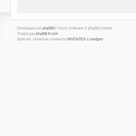
Développé par
phpBB
® Forum Software © phpBB Limited
Traduit par
phpBB-fr.com
Style we_universal created by
INVENTEA
&
nextgen