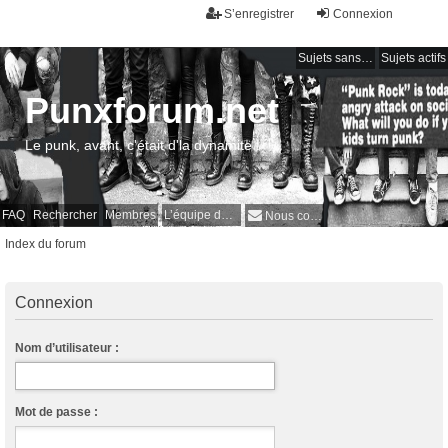
S’enregistrer
Connexion
Sujets sans réponse
Sujets actifs
Punxforum.net
Le punk, avant, c'était d'la dynamite !
FAQ
Rechercher
Membres
L’équipe du forum
Nous contacter
Index du forum
Connexion
Nom d’utilisateur :
Mot de passe :