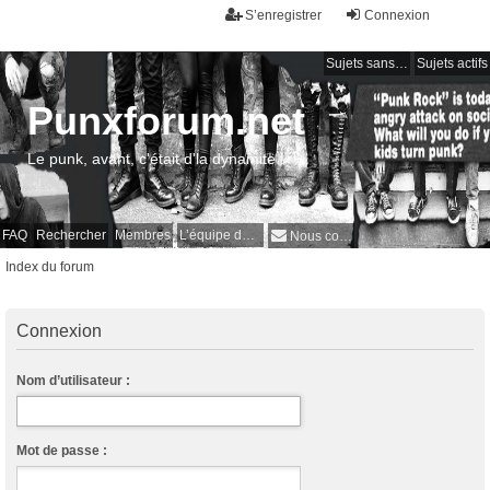
S’enregistrer
Connexion
Sujets sans réponse
Sujets actifs
Punxforum.net
Le punk, avant, c'était d'la dynamite !
FAQ
Rechercher
Membres
L’équipe du forum
Nous contacter
Index du forum
Connexion
Nom d’utilisateur :
Mot de passe :