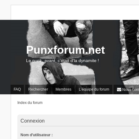
Punxforum.net
Le punk, avant, c'était d'la dynamite !
FAQ
Rechercher
Membres
L’équipe du forum
Nous cont
Index du forum
Connexion
Nom d’utilisateur :