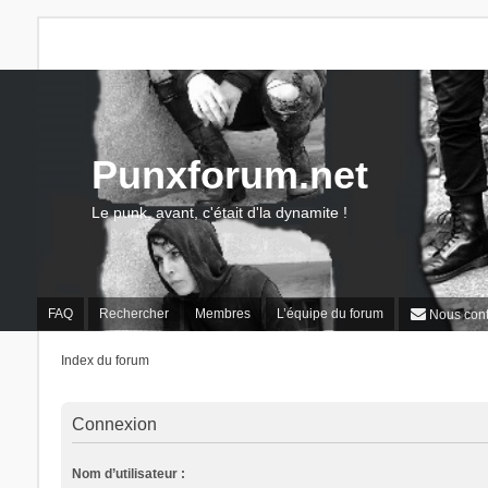
Punxforum.net
Le punk, avant, c'était d'la dynamite !
FAQ
Rechercher
Membres
L’équipe du forum
Nous cont
Index du forum
Connexion
Nom d’utilisateur :