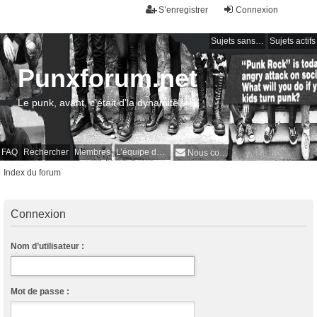
S’enregistrer
Connexion
Sujets sans réponse
Sujets actifs
Punxforum.net
Le punk, avant, c'était d'la dynamite !
FAQ
Rechercher
Membres
L’équipe du forum
Nous contacter
Index du forum
Connexion
Nom d’utilisateur :
Mot de passe :