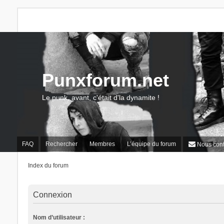
Punxforum.net
Le punk, avant, c'était d'la dynamite !
FAQ
Rechercher
Membres
L’équipe du forum
Nous cont
Index du forum
Connexion
Nom d’utilisateur :