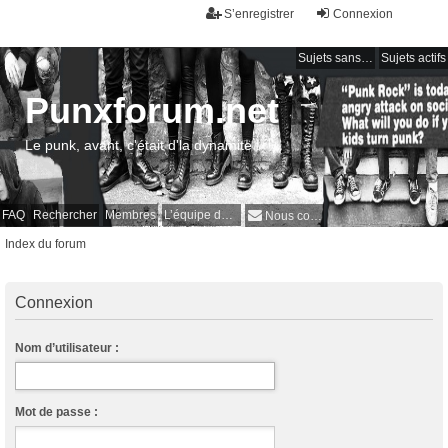
S’enregistrer
Connexion
Sujets sans réponse
Sujets actifs
Punxforum.net
Le punk, avant, c'était d'la dynamite !
FAQ
Rechercher
Membres
L’équipe du forum
Nous contacter
Index du forum
Connexion
Nom d’utilisateur :
Mot de passe :