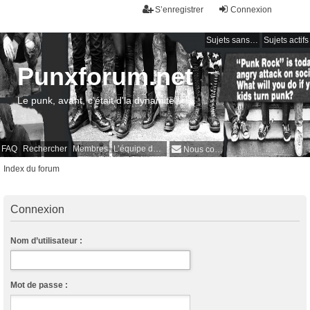
S’enregistrer
Connexion
Sujets sans réponse
Sujets actifs
Punxforum.net
Le punk, avant, c'était d'la dynamite !
FAQ
Rechercher
Membres
L’équipe du forum
Nous contacter
Index du forum
Connexion
Nom d’utilisateur :
Mot de passe :