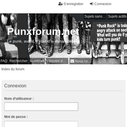
S’enregistrer
Connexion
Sujets sans réponse
Sujets actifs
Punxforum.net
Le punk, avant, c'était d'la dynamite !
FAQ
Rechercher
Membres
L’équipe du forum
Nous contacter
Index du forum
Connexion
Nom d’utilisateur :
Mot de passe :