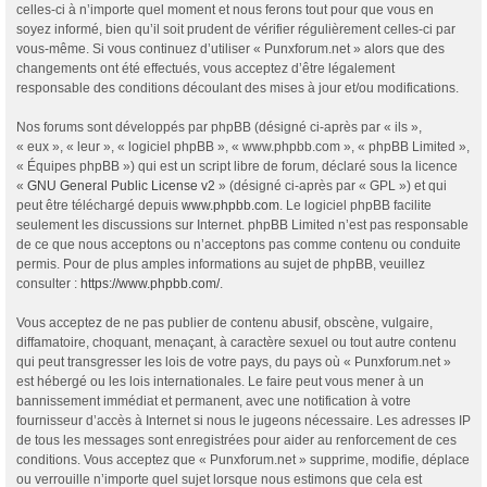
celles-ci à n’importe quel moment et nous ferons tout pour que vous en
soyez informé, bien qu’il soit prudent de vérifier régulièrement celles-ci par
vous-même. Si vous continuez d’utiliser « Punxforum.net » alors que des
changements ont été effectués, vous acceptez d’être légalement
responsable des conditions découlant des mises à jour et/ou modifications.
Nos forums sont développés par phpBB (désigné ci-après par « ils »,
« eux », « leur », « logiciel phpBB », « www.phpbb.com », « phpBB Limited »,
« Équipes phpBB ») qui est un script libre de forum, déclaré sous la licence
«
GNU General Public License v2
» (désigné ci-après par « GPL ») et qui
peut être téléchargé depuis
www.phpbb.com
. Le logiciel phpBB facilite
seulement les discussions sur Internet. phpBB Limited n’est pas responsable
de ce que nous acceptons ou n’acceptons pas comme contenu ou conduite
permis. Pour de plus amples informations au sujet de phpBB, veuillez
consulter :
https://www.phpbb.com/
.
Vous acceptez de ne pas publier de contenu abusif, obscène, vulgaire,
diffamatoire, choquant, menaçant, à caractère sexuel ou tout autre contenu
qui peut transgresser les lois de votre pays, du pays où « Punxforum.net »
est hébergé ou les lois internationales. Le faire peut vous mener à un
bannissement immédiat et permanent, avec une notification à votre
fournisseur d’accès à Internet si nous le jugeons nécessaire. Les adresses IP
de tous les messages sont enregistrées pour aider au renforcement de ces
conditions. Vous acceptez que « Punxforum.net » supprime, modifie, déplace
ou verrouille n’importe quel sujet lorsque nous estimons que cela est