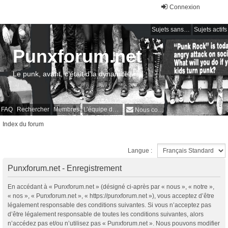
Connexion
Sujets sans réponse
Sujets actifs
Punxforum.net
Le punk, avant, c'était d'la dynamite !
FAQ
Rechercher
Membres
L’équipe du forum
Nous contacter
Index du forum
Langue :
Punxforum.net - Enregistrement
En accédant à « Punxforum.net » (désigné ci-après par « nous », « notre »,
« nos », « Punxforum.net », « https://punxforum.net »), vous acceptez d’être
légalement responsable des conditions suivantes. Si vous n’acceptez pas
d’être légalement responsable de toutes les conditions suivantes, alors
n’accédez pas et/ou n’utilisez pas « Punxforum.net ». Nous pouvons modifier