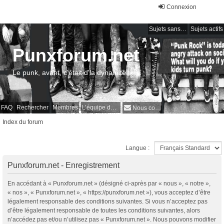
Connexion
Sujets sans réponse
Sujets actifs
Punxforum.net
Le punk, avant, c'était d'la dynamite !
FAQ
Rechercher
Membres
L’équipe du forum
Nous contacter
Index du forum
Langue :
Punxforum.net - Enregistrement
En accédant à « Punxforum.net » (désigné ci-après par « nous », « notre »,
« nos », « Punxforum.net », « https://punxforum.net »), vous acceptez d’être
légalement responsable des conditions suivantes. Si vous n’acceptez pas
d’être légalement responsable de toutes les conditions suivantes, alors
n’accédez pas et/ou n’utilisez pas « Punxforum.net ». Nous pouvons modifier