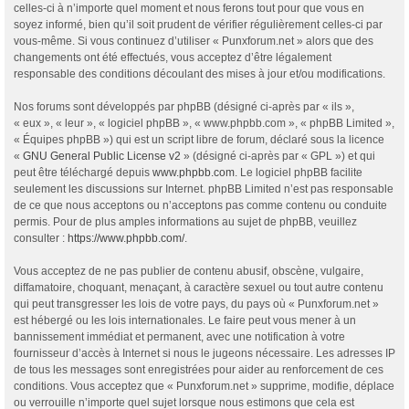
celles-ci à n’importe quel moment et nous ferons tout pour que vous en
soyez informé, bien qu’il soit prudent de vérifier régulièrement celles-ci par
vous-même. Si vous continuez d’utiliser « Punxforum.net » alors que des
changements ont été effectués, vous acceptez d’être légalement
responsable des conditions découlant des mises à jour et/ou modifications.
Nos forums sont développés par phpBB (désigné ci-après par « ils »,
« eux », « leur », « logiciel phpBB », « www.phpbb.com », « phpBB Limited »,
« Équipes phpBB ») qui est un script libre de forum, déclaré sous la licence
«
GNU General Public License v2
» (désigné ci-après par « GPL ») et qui
peut être téléchargé depuis
www.phpbb.com
. Le logiciel phpBB facilite
seulement les discussions sur Internet. phpBB Limited n’est pas responsable
de ce que nous acceptons ou n’acceptons pas comme contenu ou conduite
permis. Pour de plus amples informations au sujet de phpBB, veuillez
consulter :
https://www.phpbb.com/
.
Vous acceptez de ne pas publier de contenu abusif, obscène, vulgaire,
diffamatoire, choquant, menaçant, à caractère sexuel ou tout autre contenu
qui peut transgresser les lois de votre pays, du pays où « Punxforum.net »
est hébergé ou les lois internationales. Le faire peut vous mener à un
bannissement immédiat et permanent, avec une notification à votre
fournisseur d’accès à Internet si nous le jugeons nécessaire. Les adresses IP
de tous les messages sont enregistrées pour aider au renforcement de ces
conditions. Vous acceptez que « Punxforum.net » supprime, modifie, déplace
ou verrouille n’importe quel sujet lorsque nous estimons que cela est