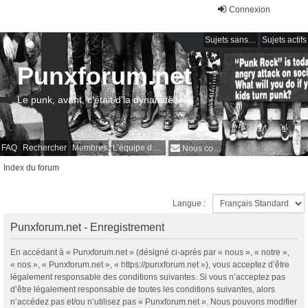
Connexion
Sujets sans réponse
Sujets actifs
Punxforum.net
Le punk, avant, c'était d'la dynamite !
FAQ
Rechercher
Membres
L’équipe du forum
Nous contacter
Index du forum
Langue :
Punxforum.net - Enregistrement
En accédant à « Punxforum.net » (désigné ci-après par « nous », « notre »,
« nos », « Punxforum.net », « https://punxforum.net »), vous acceptez d’être
légalement responsable des conditions suivantes. Si vous n’acceptez pas
d’être légalement responsable de toutes les conditions suivantes, alors
n’accédez pas et/ou n’utilisez pas « Punxforum.net ». Nous pouvons modifier