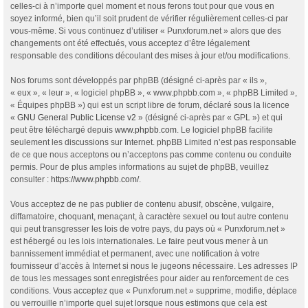
celles-ci à n’importe quel moment et nous ferons tout pour que vous en
soyez informé, bien qu’il soit prudent de vérifier régulièrement celles-ci par
vous-même. Si vous continuez d’utiliser « Punxforum.net » alors que des
changements ont été effectués, vous acceptez d’être légalement
responsable des conditions découlant des mises à jour et/ou modifications.
Nos forums sont développés par phpBB (désigné ci-après par « ils »,
« eux », « leur », « logiciel phpBB », « www.phpbb.com », « phpBB Limited »,
« Équipes phpBB ») qui est un script libre de forum, déclaré sous la licence
«
GNU General Public License v2
» (désigné ci-après par « GPL ») et qui
peut être téléchargé depuis
www.phpbb.com
. Le logiciel phpBB facilite
seulement les discussions sur Internet. phpBB Limited n’est pas responsable
de ce que nous acceptons ou n’acceptons pas comme contenu ou conduite
permis. Pour de plus amples informations au sujet de phpBB, veuillez
consulter :
https://www.phpbb.com/
.
Vous acceptez de ne pas publier de contenu abusif, obscène, vulgaire,
diffamatoire, choquant, menaçant, à caractère sexuel ou tout autre contenu
qui peut transgresser les lois de votre pays, du pays où « Punxforum.net »
est hébergé ou les lois internationales. Le faire peut vous mener à un
bannissement immédiat et permanent, avec une notification à votre
fournisseur d’accès à Internet si nous le jugeons nécessaire. Les adresses IP
de tous les messages sont enregistrées pour aider au renforcement de ces
conditions. Vous acceptez que « Punxforum.net » supprime, modifie, déplace
ou verrouille n’importe quel sujet lorsque nous estimons que cela est