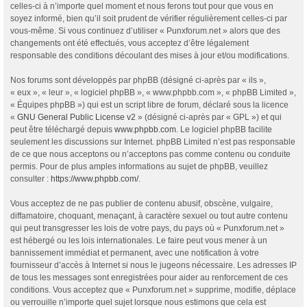
celles-ci à n’importe quel moment et nous ferons tout pour que vous en
soyez informé, bien qu’il soit prudent de vérifier régulièrement celles-ci par
vous-même. Si vous continuez d’utiliser « Punxforum.net » alors que des
changements ont été effectués, vous acceptez d’être légalement
responsable des conditions découlant des mises à jour et/ou modifications.
Nos forums sont développés par phpBB (désigné ci-après par « ils »,
« eux », « leur », « logiciel phpBB », « www.phpbb.com », « phpBB Limited »,
« Équipes phpBB ») qui est un script libre de forum, déclaré sous la licence
«
GNU General Public License v2
» (désigné ci-après par « GPL ») et qui
peut être téléchargé depuis
www.phpbb.com
. Le logiciel phpBB facilite
seulement les discussions sur Internet. phpBB Limited n’est pas responsable
de ce que nous acceptons ou n’acceptons pas comme contenu ou conduite
permis. Pour de plus amples informations au sujet de phpBB, veuillez
consulter :
https://www.phpbb.com/
.
Vous acceptez de ne pas publier de contenu abusif, obscène, vulgaire,
diffamatoire, choquant, menaçant, à caractère sexuel ou tout autre contenu
qui peut transgresser les lois de votre pays, du pays où « Punxforum.net »
est hébergé ou les lois internationales. Le faire peut vous mener à un
bannissement immédiat et permanent, avec une notification à votre
fournisseur d’accès à Internet si nous le jugeons nécessaire. Les adresses IP
de tous les messages sont enregistrées pour aider au renforcement de ces
conditions. Vous acceptez que « Punxforum.net » supprime, modifie, déplace
ou verrouille n’importe quel sujet lorsque nous estimons que cela est