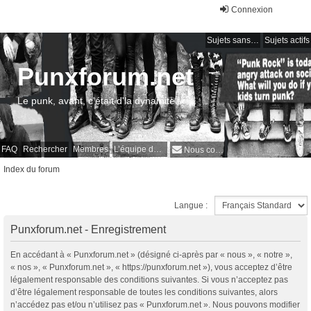
Connexion
Sujets sans réponse
Sujets actifs
Punxforum.net
Le punk, avant, c'était d'la dynamite !
FAQ
Rechercher
Membres
L’équipe du forum
Nous contacter
Index du forum
Langue :
Punxforum.net - Enregistrement
En accédant à « Punxforum.net » (désigné ci-après par « nous », « notre »,
« nos », « Punxforum.net », « https://punxforum.net »), vous acceptez d’être
légalement responsable des conditions suivantes. Si vous n’acceptez pas
d’être légalement responsable de toutes les conditions suivantes, alors
n’accédez pas et/ou n’utilisez pas « Punxforum.net ». Nous pouvons modifier