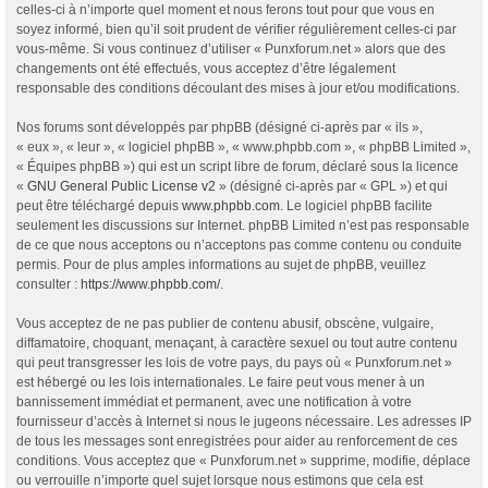
celles-ci à n’importe quel moment et nous ferons tout pour que vous en
soyez informé, bien qu’il soit prudent de vérifier régulièrement celles-ci par
vous-même. Si vous continuez d’utiliser « Punxforum.net » alors que des
changements ont été effectués, vous acceptez d’être légalement
responsable des conditions découlant des mises à jour et/ou modifications.
Nos forums sont développés par phpBB (désigné ci-après par « ils »,
« eux », « leur », « logiciel phpBB », « www.phpbb.com », « phpBB Limited »,
« Équipes phpBB ») qui est un script libre de forum, déclaré sous la licence
«
GNU General Public License v2
» (désigné ci-après par « GPL ») et qui
peut être téléchargé depuis
www.phpbb.com
. Le logiciel phpBB facilite
seulement les discussions sur Internet. phpBB Limited n’est pas responsable
de ce que nous acceptons ou n’acceptons pas comme contenu ou conduite
permis. Pour de plus amples informations au sujet de phpBB, veuillez
consulter :
https://www.phpbb.com/
.
Vous acceptez de ne pas publier de contenu abusif, obscène, vulgaire,
diffamatoire, choquant, menaçant, à caractère sexuel ou tout autre contenu
qui peut transgresser les lois de votre pays, du pays où « Punxforum.net »
est hébergé ou les lois internationales. Le faire peut vous mener à un
bannissement immédiat et permanent, avec une notification à votre
fournisseur d’accès à Internet si nous le jugeons nécessaire. Les adresses IP
de tous les messages sont enregistrées pour aider au renforcement de ces
conditions. Vous acceptez que « Punxforum.net » supprime, modifie, déplace
ou verrouille n’importe quel sujet lorsque nous estimons que cela est