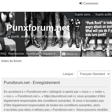
Connexion
Sujets sans réponse
Sujets actifs
Punxforum.net
Le punk, avant, c'était d'la dynamite !
FAQ
Rechercher
Membres
L’équipe du forum
Nous contacter
Index du forum
Langue :
Punxforum.net - Enregistrement
En accédant à « Punxforum.net » (désigné ci-après par « nous », « notre »,
« nos », « Punxforum.net », « https://punxforum.net »), vous acceptez d’être
légalement responsable des conditions suivantes. Si vous n’acceptez pas
d’être légalement responsable de toutes les conditions suivantes, alors
n’accédez pas et/ou n’utilisez pas « Punxforum.net ». Nous pouvons modifier