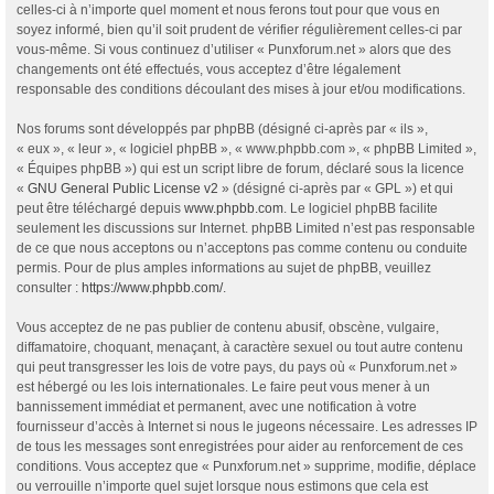
celles-ci à n’importe quel moment et nous ferons tout pour que vous en
soyez informé, bien qu’il soit prudent de vérifier régulièrement celles-ci par
vous-même. Si vous continuez d’utiliser « Punxforum.net » alors que des
changements ont été effectués, vous acceptez d’être légalement
responsable des conditions découlant des mises à jour et/ou modifications.
Nos forums sont développés par phpBB (désigné ci-après par « ils »,
« eux », « leur », « logiciel phpBB », « www.phpbb.com », « phpBB Limited »,
« Équipes phpBB ») qui est un script libre de forum, déclaré sous la licence
«
GNU General Public License v2
» (désigné ci-après par « GPL ») et qui
peut être téléchargé depuis
www.phpbb.com
. Le logiciel phpBB facilite
seulement les discussions sur Internet. phpBB Limited n’est pas responsable
de ce que nous acceptons ou n’acceptons pas comme contenu ou conduite
permis. Pour de plus amples informations au sujet de phpBB, veuillez
consulter :
https://www.phpbb.com/
.
Vous acceptez de ne pas publier de contenu abusif, obscène, vulgaire,
diffamatoire, choquant, menaçant, à caractère sexuel ou tout autre contenu
qui peut transgresser les lois de votre pays, du pays où « Punxforum.net »
est hébergé ou les lois internationales. Le faire peut vous mener à un
bannissement immédiat et permanent, avec une notification à votre
fournisseur d’accès à Internet si nous le jugeons nécessaire. Les adresses IP
de tous les messages sont enregistrées pour aider au renforcement de ces
conditions. Vous acceptez que « Punxforum.net » supprime, modifie, déplace
ou verrouille n’importe quel sujet lorsque nous estimons que cela est