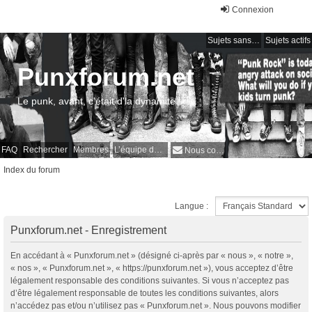
Connexion
Sujets sans réponse
Sujets actifs
Punxforum.net
Le punk, avant, c'était d'la dynamite !
FAQ
Rechercher
Membres
L’équipe du forum
Nous contacter
Index du forum
Langue :
Punxforum.net - Enregistrement
En accédant à « Punxforum.net » (désigné ci-après par « nous », « notre »,
« nos », « Punxforum.net », « https://punxforum.net »), vous acceptez d’être
légalement responsable des conditions suivantes. Si vous n’acceptez pas
d’être légalement responsable de toutes les conditions suivantes, alors
n’accédez pas et/ou n’utilisez pas « Punxforum.net ». Nous pouvons modifier