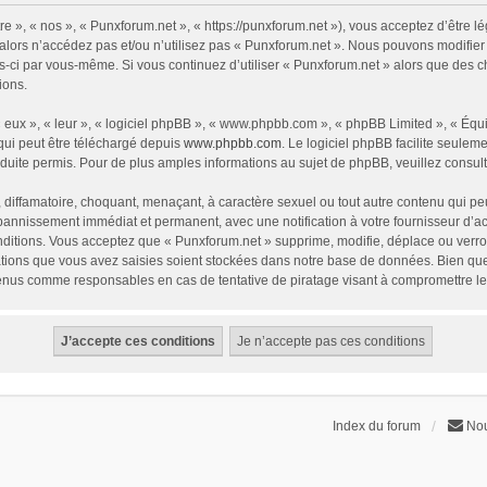
e », « nos », « Punxforum.net », « https://punxforum.net »), vous acceptez d’être 
 alors n’accédez pas et/ou n’utilisez pas « Punxforum.net ». Nous pouvons modifier
lles-ci par vous-même. Si vous continuez d’utiliser « Punxforum.net » alors que des
ions.
eux », « leur », « logiciel phpBB », « www.phpbb.com », « phpBB Limited », « Équip
qui peut être téléchargé depuis
www.phpbb.com
. Le logiciel phpBB facilite seulem
te permis. Pour de plus amples informations au sujet de phpBB, veuillez consult
diffamatoire, choquant, menaçant, à caractère sexuel ou tout autre contenu qui peu
 bannissement immédiat et permanent, avec une notification à votre fournisseur d’a
itions. Vous acceptez que « Punxforum.net » supprime, modifie, déplace ou verrou
ions que vous avez saisies soient stockées dans notre base de données. Bien que c
tenus comme responsables en cas de tentative de piratage visant à compromettre l
Index du forum
Nou