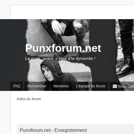
Punxforum.net
Le punk, avant, c'était d'la dynamite !
FAQ
Rechercher
Membres
L’équipe du forum
Nous cont
Index du forum
Punxforum.net - Enregistrement