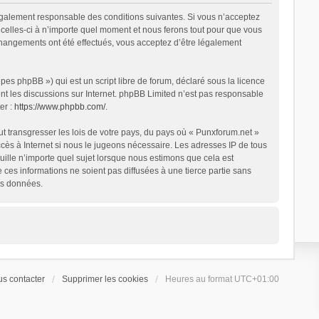
légalement responsable des conditions suivantes. Si vous n’acceptez
 celles-ci à n’importe quel moment et nous ferons tout pour que vous
 changements ont été effectués, vous acceptez d’être légalement
es phpBB ») qui est un script libre de forum, déclaré sous la licence
ent les discussions sur Internet. phpBB Limited n’est pas responsable
er :
https://www.phpbb.com/
.
t transgresser les lois de votre pays, du pays où « Punxforum.net »
ccès à Internet si nous le jugeons nécessaire. Les adresses IP de tous
ille n’importe quel sujet lorsque nous estimons que cela est
es informations ne soient pas diffusées à une tierce partie sans
es données.
s contacter
Supprimer les cookies
Heures au format
UTC+01:00