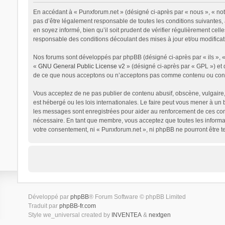
En accédant à « Punxforum.net » (désigné ci-après par « nous », « notr
pas d’être légalement responsable de toutes les conditions suivantes,
en soyez informé, bien qu’il soit prudent de vérifier régulièrement ce
responsable des conditions découlant des mises à jour et/ou modificat
Nos forums sont développés par phpBB (désigné ci-après par « ils », « 
«
GNU General Public License v2
» (désigné ci-après par « GPL ») et 
de ce que nous acceptons ou n’acceptons pas comme contenu ou condui
Vous acceptez de ne pas publier de contenu abusif, obscène, vulgaire, 
est hébergé ou les lois internationales. Le faire peut vous mener à un
les messages sont enregistrées pour aider au renforcement de ces cond
nécessaire. En tant que membre, vous acceptez que toutes les informat
votre consentement, ni « Punxforum.net », ni phpBB ne pourront être 
Développé par
phpBB
® Forum Software © phpBB Limited
Traduit par
phpBB-fr.com
Style we_universal created by
INVENTEA
&
nextgen