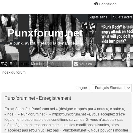
Connexion
Sujets sans réponse
Sujets actifs
Punxforum.net
Le punk, avant, c'était d'la dynamite !
FAQ
Rechercher
Membres
L’équipe du forum
Nous contacter
Index du forum
Langue :
Punxforum.net - Enregistrement
En accédant à « Punxforum.net » (désigné ci-après par « nous », « notre »,
« nos », « Punxforum.net », « https://punxforum.net »), vous acceptez d’être
légalement responsable des conditions suivantes. Si vous n’acceptez pas
d’être légalement responsable de toutes les conditions suivantes, alors
n’accédez pas et/ou n’utilisez pas « Punxforum.net ». Nous pouvons modifier