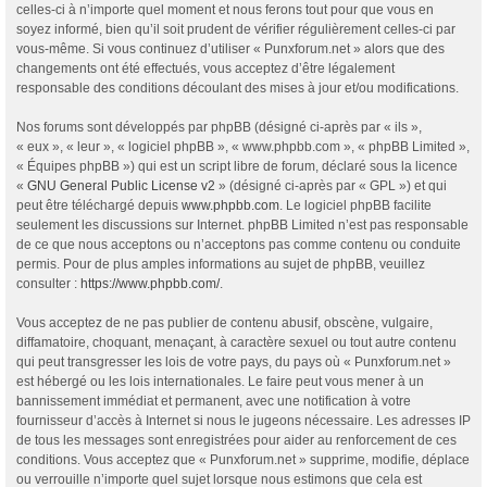
celles-ci à n’importe quel moment et nous ferons tout pour que vous en
soyez informé, bien qu’il soit prudent de vérifier régulièrement celles-ci par
vous-même. Si vous continuez d’utiliser « Punxforum.net » alors que des
changements ont été effectués, vous acceptez d’être légalement
responsable des conditions découlant des mises à jour et/ou modifications.
Nos forums sont développés par phpBB (désigné ci-après par « ils »,
« eux », « leur », « logiciel phpBB », « www.phpbb.com », « phpBB Limited »,
« Équipes phpBB ») qui est un script libre de forum, déclaré sous la licence
«
GNU General Public License v2
» (désigné ci-après par « GPL ») et qui
peut être téléchargé depuis
www.phpbb.com
. Le logiciel phpBB facilite
seulement les discussions sur Internet. phpBB Limited n’est pas responsable
de ce que nous acceptons ou n’acceptons pas comme contenu ou conduite
permis. Pour de plus amples informations au sujet de phpBB, veuillez
consulter :
https://www.phpbb.com/
.
Vous acceptez de ne pas publier de contenu abusif, obscène, vulgaire,
diffamatoire, choquant, menaçant, à caractère sexuel ou tout autre contenu
qui peut transgresser les lois de votre pays, du pays où « Punxforum.net »
est hébergé ou les lois internationales. Le faire peut vous mener à un
bannissement immédiat et permanent, avec une notification à votre
fournisseur d’accès à Internet si nous le jugeons nécessaire. Les adresses IP
de tous les messages sont enregistrées pour aider au renforcement de ces
conditions. Vous acceptez que « Punxforum.net » supprime, modifie, déplace
ou verrouille n’importe quel sujet lorsque nous estimons que cela est