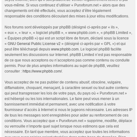
vous-même. Si vous continuez d’utiliser « Punxforum.net » alors que des
changements ont été effectués, vous acceptez d’être légalement
responsable des conditions découlant des mises à jour et/ou modifications.
Nos forums sont développés par phpBB (désigné ci-après par « ils »,
« eux », « leur », « logiciel phpBB », « www.phpbb.com », « phpBB Limited »,
« Équipes phpBB ») qui est un script libre de forum, déclaré sous la licence
«
GNU General Public License v2
» (désigné ci-après par « GPL ») et qui
peut être téléchargé depuis
www.phpbb.com
. Le logiciel phpBB facilite
seulement les discussions sur Internet. phpBB Limited n’est pas responsable
de ce que nous acceptons ou n’acceptons pas comme contenu ou conduite
permis. Pour de plus amples informations au sujet de phpBB, veuillez
consulter :
https://www.phpbb.com/
.
Vous acceptez de ne pas publier de contenu abusif, obscène, vulgaire,
diffamatoire, choquant, menaçant, à caractère sexuel ou tout autre contenu
qui peut transgresser les lois de votre pays, du pays où « Punxforum.net »
est hébergé ou les lois internationales. Le faire peut vous mener à un
bannissement immédiat et permanent, avec une notification à votre
fournisseur d’accès à Internet si nous le jugeons nécessaire. Les adresses IP
de tous les messages sont enregistrées pour aider au renforcement de ces
conditions. Vous acceptez que « Punxforum.net » supprime, modifie, déplace
ou verrouille n’importe quel sujet lorsque nous estimons que cela est
nécessaire. En tant que membre, vous acceptez que toutes les informations