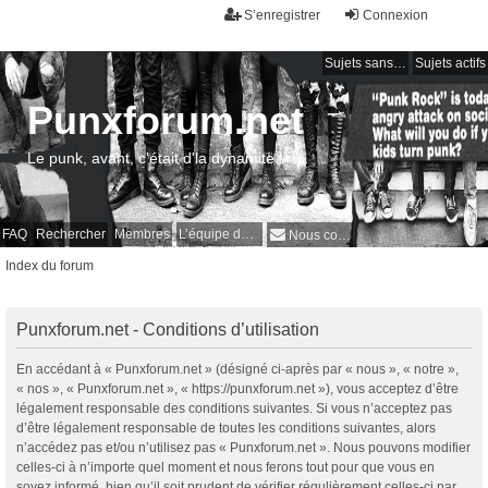
S’enregistrer
Connexion
Sujets sans réponse
Sujets actifs
Punxforum.net
Le punk, avant, c'était d'la dynamite !
FAQ
Rechercher
Membres
L’équipe du forum
Nous contacter
Index du forum
Punxforum.net - Conditions d’utilisation
En accédant à « Punxforum.net » (désigné ci-après par « nous », « notre »,
« nos », « Punxforum.net », « https://punxforum.net »), vous acceptez d’être
légalement responsable des conditions suivantes. Si vous n’acceptez pas
d’être légalement responsable de toutes les conditions suivantes, alors
n’accédez pas et/ou n’utilisez pas « Punxforum.net ». Nous pouvons modifier
celles-ci à n’importe quel moment et nous ferons tout pour que vous en
soyez informé, bien qu’il soit prudent de vérifier régulièrement celles-ci par