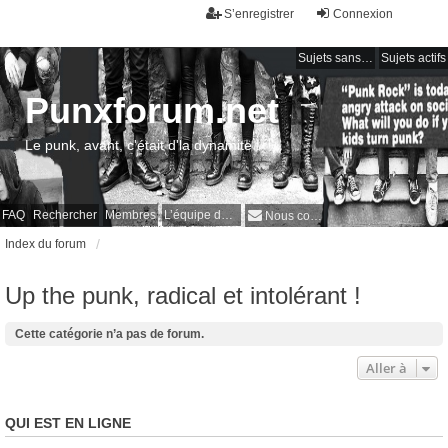
S’enregistrer
Connexion
Sujets sans réponse
Sujets actifs
Punxforum.net
Le punk, avant, c'était d'la dynamite !
FAQ
Rechercher
Membres
L’équipe du forum
Nous contacter
Index du forum
Up the punk, radical et intolérant !
Cette catégorie n’a pas de forum.
Aller à
QUI EST EN LIGNE