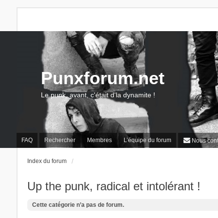
Punxforum.net
Le punk, avant, c'était d'la dynamite !
FAQ
Rechercher
Membres
L’équipe du forum
Nous cont
Index du forum
Up the punk, radical et intolérant !
Cette catégorie n’a pas de forum.