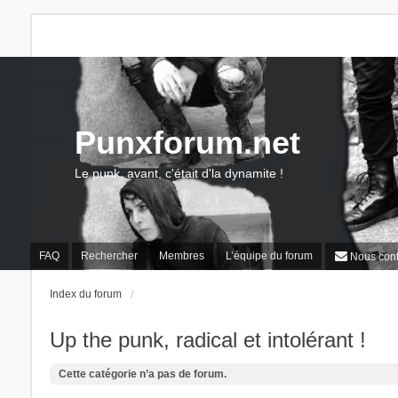
Punxforum.net
Le punk, avant, c'était d'la dynamite !
FAQ
Rechercher
Membres
L’équipe du forum
Nous cont
Index du forum
Up the punk, radical et intolérant !
Cette catégorie n’a pas de forum.