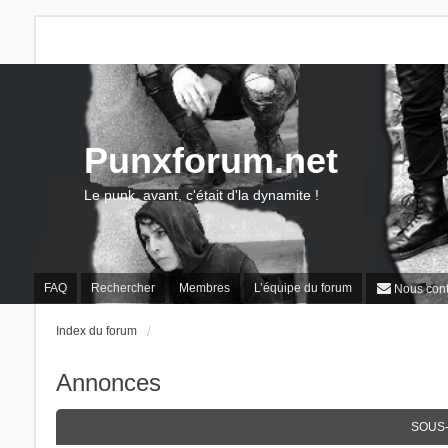
Punxforum.net
Le punk, avant, c'était d'la dynamite !
FAQ
Rechercher
Membres
L’équipe du forum
Nous cont
Index du forum
Annonces
SOUS