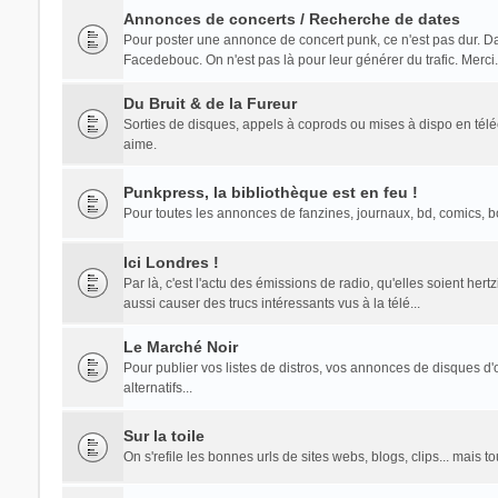
Annonces de concerts / Recherche de dates
Pour poster une annonce de concert punk, ce n'est pas dur. Dans 
Facedebouc. On n'est pas là pour leur générer du trafic. Merci.
Du Bruit & de la Fureur
Sorties de disques, appels à coprods ou mises à dispo en té
aime.
Punkpress, la bibliothèque est en feu !
Pour toutes les annonces de fanzines, journaux, bd, comics, bouq
Ici Londres !
Par là, c'est l'actu des émissions de radio, qu'elles soient he
aussi causer des trucs intéressants vus à la télé...
Le Marché Noir
Pour publier vos listes de distros, vos annonces de disques d'o
alternatifs...
Sur la toile
On s'refile les bonnes urls de sites webs, blogs, clips... mais 