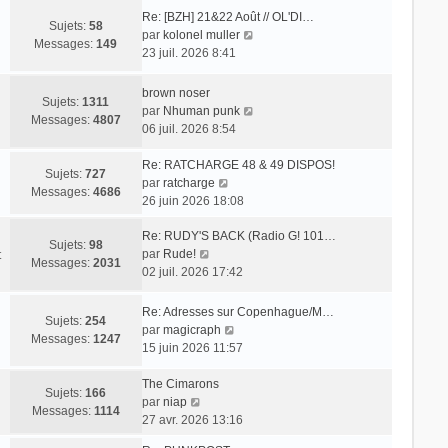
Re: [BZH] 21&22 Août // OL'DI…
Sujets:
58
V
par
kolonel muller
Messages:
149
o
23 juil. 2026 8:41
i
r
brown noser
Sujets:
1311
l
V
par
Nhuman punk
Messages:
4807
e
o
06 juil. 2026 8:54
d
i
e
r
Re: RATCHARGE 48 & 49 DISPOS!
Sujets:
727
r
V
l
par
ratcharge
Messages:
4686
n
o
e
26 juin 2026 18:08
i
i
d
e
Re: RUDY'S BACK (Radio G! 101…
r
e
Sujets:
98
r
V
par
Rude!
l
r
t
Messages:
2031
m
o
02 juil. 2026 17:42
e
n
e
i
d
i
s
r
e
e
Re: Adresses sur Copenhague/M…
Sujets:
254
s
l
r
r
V
par
magicraph
Messages:
1247
a
e
n
m
o
15 juin 2026 11:57
g
d
i
e
i
e
e
e
s
r
The Cimarons
Sujets:
166
r
r
s
V
l
par
niap
Messages:
1114
n
m
a
o
e
27 avr. 2026 13:16
i
e
g
i
d