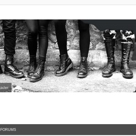
acter
-FORUMS