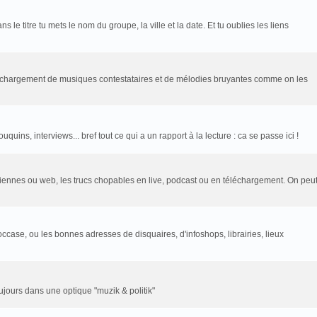
le titre tu mets le nom du groupe, la ville et la date. Et tu oublies les liens
léchargement de musiques contestataires et de mélodies bruyantes comme on les
uins, interviews... bref tout ce qui a un rapport à la lecture : ca se passe ici !
rtziennes ou web, les trucs chopables en live, podcast ou en téléchargement. On peu
ccase, ou les bonnes adresses de disquaires, d'infoshops, librairies, lieux
toujours dans une optique "muzik & politik"