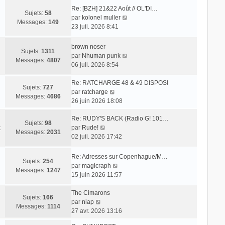
Re: [BZH] 21&22 Août // OL'DI…
Sujets:
58
V
par
kolonel muller
Messages:
149
o
23 juil. 2026 8:41
i
r
brown noser
Sujets:
1311
l
V
par
Nhuman punk
Messages:
4807
e
o
06 juil. 2026 8:54
d
i
e
r
Re: RATCHARGE 48 & 49 DISPOS!
Sujets:
727
r
V
l
par
ratcharge
Messages:
4686
n
o
e
26 juin 2026 18:08
i
i
d
e
Re: RUDY'S BACK (Radio G! 101…
r
e
Sujets:
98
r
V
par
Rude!
l
r
t
Messages:
2031
m
o
02 juil. 2026 17:42
e
n
e
i
d
i
s
r
e
e
Re: Adresses sur Copenhague/M…
Sujets:
254
s
l
r
r
V
par
magicraph
Messages:
1247
a
e
n
m
o
15 juin 2026 11:57
g
d
i
e
i
e
e
e
s
r
The Cimarons
Sujets:
166
r
r
s
V
l
par
niap
Messages:
1114
n
m
a
o
e
27 avr. 2026 13:16
i
e
g
i
d