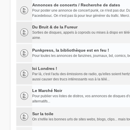
Annonces de concerts / Recherche de dates
Pour poster une annonce de concert punk, ce n'est pas dur. Dans 
Facedebouc. On n'est pas là pour leur générer du trafic. Merci.
Du Bruit & de la Fureur
Sorties de disques, appels à coprods ou mises à dispo en té
aime.
Punkpress, la bibliothèque est en feu !
Pour toutes les annonces de fanzines, journaux, bd, comics, bouq
Ici Londres !
Par là, c'est l'actu des émissions de radio, qu'elles soient he
aussi causer des trucs intéressants vus à la télé...
Le Marché Noir
Pour publier vos listes de distros, vos annonces de disques d'o
alternatifs...
Sur la toile
On s'refile les bonnes urls de sites webs, blogs, clips... mais 