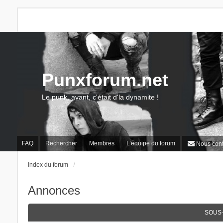
Punxforum.net
Le punk, avant, c'était d'la dynamite !
FAQ
Rechercher
Membres
L’équipe du forum
Nous cont
Index du forum
Annonces
SOUS