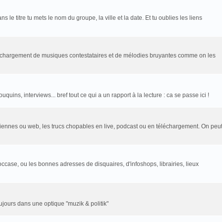
le titre tu mets le nom du groupe, la ville et la date. Et tu oublies les liens
léchargement de musiques contestataires et de mélodies bruyantes comme on les
uins, interviews... bref tout ce qui a un rapport à la lecture : ca se passe ici !
rtziennes ou web, les trucs chopables en live, podcast ou en téléchargement. On peu
ccase, ou les bonnes adresses de disquaires, d'infoshops, librairies, lieux
toujours dans une optique "muzik & politik"