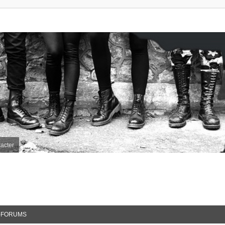
acter
-FORUMS