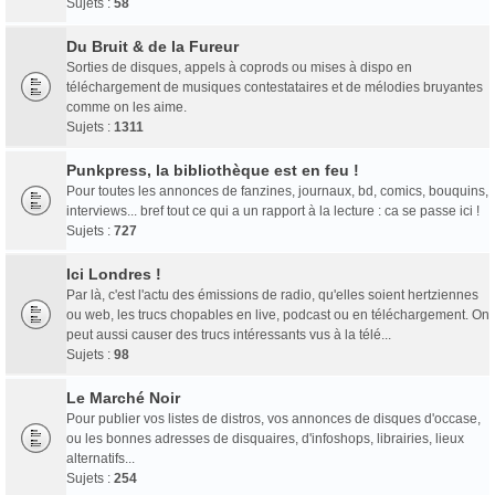
Sujets :
58
Du Bruit & de la Fureur
Sorties de disques, appels à coprods ou mises à dispo en
téléchargement de musiques contestataires et de mélodies bruyantes
comme on les aime.
Sujets :
1311
Punkpress, la bibliothèque est en feu !
Pour toutes les annonces de fanzines, journaux, bd, comics, bouquins,
interviews... bref tout ce qui a un rapport à la lecture : ca se passe ici !
Sujets :
727
Ici Londres !
Par là, c'est l'actu des émissions de radio, qu'elles soient hertziennes
ou web, les trucs chopables en live, podcast ou en téléchargement. On
peut aussi causer des trucs intéressants vus à la télé...
Sujets :
98
Le Marché Noir
Pour publier vos listes de distros, vos annonces de disques d'occase,
ou les bonnes adresses de disquaires, d'infoshops, librairies, lieux
alternatifs...
Sujets :
254