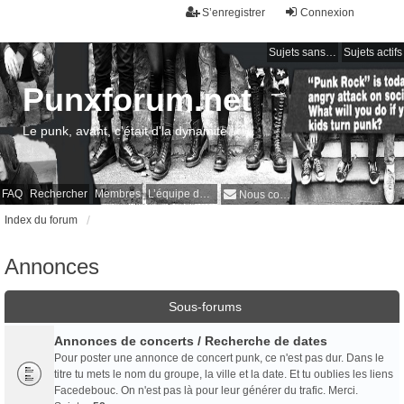
S’enregistrer
Connexion
Sujets sans réponse
Sujets actifs
Punxforum.net
Le punk, avant, c'était d'la dynamite !
FAQ
Rechercher
Membres
L’équipe du forum
Nous contacter
Index du forum
Annonces
Sous-forums
Annonces de concerts / Recherche de dates
Pour poster une annonce de concert punk, ce n'est pas dur. Dans le
titre tu mets le nom du groupe, la ville et la date. Et tu oublies les liens
Facedebouc. On n'est pas là pour leur générer du trafic. Merci.