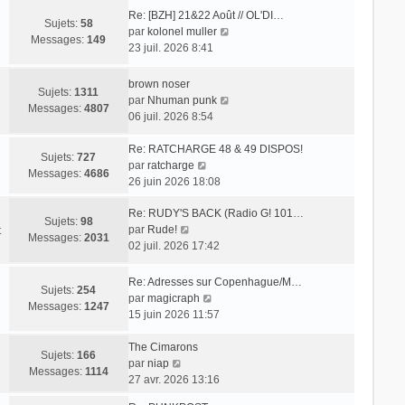
Re: [BZH] 21&22 Août // OL'DI…
Sujets:
58
V
par
kolonel muller
Messages:
149
o
23 juil. 2026 8:41
i
r
brown noser
Sujets:
1311
l
V
par
Nhuman punk
Messages:
4807
e
o
06 juil. 2026 8:54
d
i
e
r
Re: RATCHARGE 48 & 49 DISPOS!
Sujets:
727
r
V
l
par
ratcharge
Messages:
4686
n
o
e
26 juin 2026 18:08
i
i
d
e
Re: RUDY'S BACK (Radio G! 101…
r
e
Sujets:
98
r
V
par
Rude!
l
r
t
Messages:
2031
m
o
02 juil. 2026 17:42
e
n
e
i
d
i
s
r
e
e
Re: Adresses sur Copenhague/M…
Sujets:
254
s
l
r
r
V
par
magicraph
Messages:
1247
a
e
n
m
o
15 juin 2026 11:57
g
d
i
e
i
e
e
e
s
r
The Cimarons
Sujets:
166
r
r
s
V
l
par
niap
Messages:
1114
n
m
a
o
e
27 avr. 2026 13:16
i
e
g
i
d