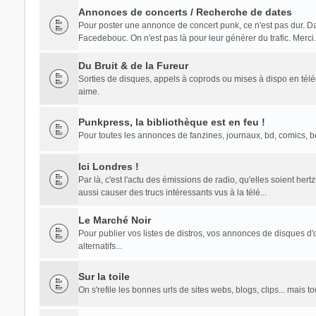
Annonces de concerts / Recherche de dates
Pour poster une annonce de concert punk, ce n'est pas dur. Dans 
Facedebouc. On n'est pas là pour leur générer du trafic. Merci.
Du Bruit & de la Fureur
Sorties de disques, appels à coprods ou mises à dispo en té
aime.
Punkpress, la bibliothèque est en feu !
Pour toutes les annonces de fanzines, journaux, bd, comics, bouq
Ici Londres !
Par là, c'est l'actu des émissions de radio, qu'elles soient he
aussi causer des trucs intéressants vus à la télé...
Le Marché Noir
Pour publier vos listes de distros, vos annonces de disques d'o
alternatifs...
Sur la toile
On s'refile les bonnes urls de sites webs, blogs, clips... mais 