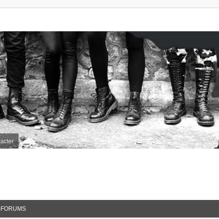
acter
-FORUMS