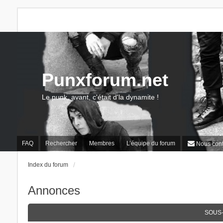
Punxforum.net
Le punk, avant, c'était d'la dynamite !
FAQ
Rechercher
Membres
L’équipe du forum
Nous cont
Index du forum
Annonces
SOUS