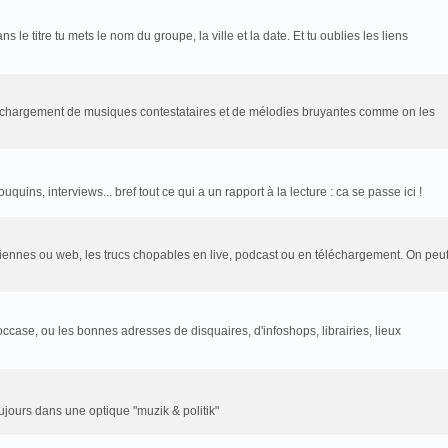
le titre tu mets le nom du groupe, la ville et la date. Et tu oublies les liens
léchargement de musiques contestataires et de mélodies bruyantes comme on les
uins, interviews... bref tout ce qui a un rapport à la lecture : ca se passe ici !
rtziennes ou web, les trucs chopables en live, podcast ou en téléchargement. On peu
ccase, ou les bonnes adresses de disquaires, d'infoshops, librairies, lieux
toujours dans une optique "muzik & politik"