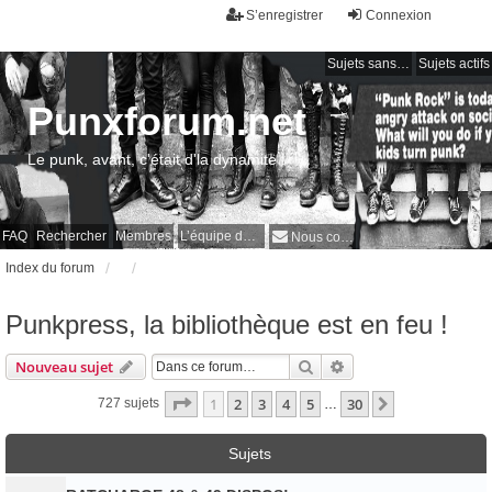
S’enregistrer
Connexion
Sujets sans réponse
Sujets actifs
Punxforum.net
Le punk, avant, c'était d'la dynamite !
FAQ
Rechercher
Membres
L’équipe du forum
Nous contacter
Index du forum
Punkpress, la bibliothèque est en feu !
Rechercher
Recherche avancée
Nouveau sujet
Page
1
sur
30
1
2
3
4
5
30
Suivante
727 sujets
…
Sujets