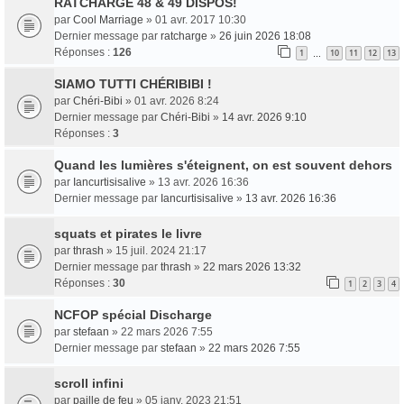
RATCHARGE 48 & 49 DISPOS!
par
Cool Marriage
» 01 avr. 2017 10:30
Dernier message par
ratcharge
»
26 juin 2026 18:08
Réponses :
126
1
10
11
12
13
…
SIAMO TUTTI CHÉRIBIBI !
par
Chéri-Bibi
» 01 avr. 2026 8:24
Dernier message par
Chéri-Bibi
»
14 avr. 2026 9:10
Réponses :
3
Quand les lumières s'éteignent, on est souvent dehors
par
Iancurtisisalive
» 13 avr. 2026 16:36
Dernier message par
Iancurtisisalive
»
13 avr. 2026 16:36
squats et pirates le livre
par
thrash
» 15 juil. 2024 21:17
Dernier message par
thrash
»
22 mars 2026 13:32
Réponses :
30
1
2
3
4
NCFOP spécial Discharge
par
stefaan
» 22 mars 2026 7:55
Dernier message par
stefaan
»
22 mars 2026 7:55
scroll infini
par
paille de feu
» 05 janv. 2023 21:51