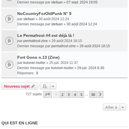
Dernier message par
stefaan
»
07 sept. 2024 19:05
NoCountryForOldPunk N° 9
par
stefaan
» 30 août 2024 12:24
Dernier message par
stefaan
»
30 août 2024 12:24
Le Permafrost #4 est déjà là !
par
permafrost-zine
» 29 août 2024 18:15
Dernier message par
permafrost-zine
»
29 août 2024 18:15
Fort Gono n.13 (Zine)
par
kolonel muller
» 25 juil. 2024 11:37
Dernier message par
kolonel muller
»
29 juil. 2024 6:30
Réponses :
3
Nouveau sujet
Page
1
sur
30
1
2
3
4
5
30
Suivante
727 sujets
…
Aller à
QUI EST EN LIGNE