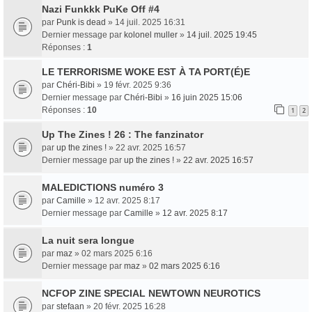
Nazi Funkkk PuKe Off #4
par
Punk is dead
» 14 juil. 2025 16:31
Dernier message par
kolonel muller
»
14 juil. 2025 19:45
Réponses :
1
LE TERRORISME WOKE EST À TA PORT(É)E
par
Chéri-Bibi
» 19 févr. 2025 9:36
Dernier message par
Chéri-Bibi
»
16 juin 2025 15:06
Réponses :
10
1
2
Up The Zines ! 26 : The fanzinator
par
up the zines !
» 22 avr. 2025 16:57
Dernier message par
up the zines !
»
22 avr. 2025 16:57
MALEDICTIONS numéro 3
par
Camille
» 12 avr. 2025 8:17
Dernier message par
Camille
»
12 avr. 2025 8:17
La nuit sera longue
par
maz
» 02 mars 2025 6:16
Dernier message par
maz
»
02 mars 2025 6:16
NCFOP ZINE SPECIAL NEWTOWN NEUROTICS
par
stefaan
» 20 févr. 2025 16:28