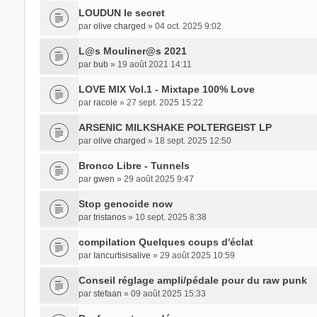
LOUDUN le secret
par
olive charged
» 04 oct. 2025 9:02
L​@​s Mouliner​@​s 2021
par
bub
» 19 août 2021 14:11
LOVE MIX Vol.1 - Mixtape 100% Love
par
racole
» 27 sept. 2025 15:22
ARSENIC MILKSHAKE POLTERGEIST LP
par
olive charged
» 18 sept. 2025 12:50
Bronco Libre - Tunnels
par
gwen
» 29 août 2025 9:47
Stop genocide now
par
tristanos
» 10 sept. 2025 8:38
compilation Quelques coups d'éclat
par
Iancurtisisalive
» 29 août 2025 10:59
Conseil réglage ampli/pédale pour du raw punk
par
stefaan
» 09 août 2025 15:33