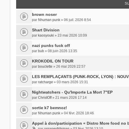
SU
brown noser
par
Nhuman punk
» 06 juil. 2026 8:54
Shart Division
par
kaosyouki
» 23 mai 2026 10:09
nazi punks fuck off
par
bub
» 08 juin 2026 13:35
KROKODIL ON TOUR
par
bouclette
» 26 mai 2026 22:57
LES REMPLAÇANTS (PUNK-ROCK, LYON) : NOU
par
ratcharge
» 03 mars 2026 15:31
Nightwatchers - Qu'Importe La Mort 7"EP
par
ChristOff
» 21 mars 2026 17:14
sortie k7 bemnoz!
par
Nhuman punk
» 04 févr. 2026 18:46
Appel à don/participation « Distro More food no 
par
organesfritsman
» 03 févr. 2026 13:10