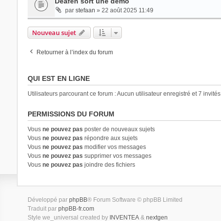
Deafen sort une démo
par
stefaan
» 22 août 2025 11:49
Nouveau sujet
Retourner à l’index du forum
QUI EST EN LIGNE
Utilisateurs parcourant ce forum : Aucun utilisateur enregistré et 7 invités
PERMISSIONS DU FORUM
Vous
ne pouvez pas
poster de nouveaux sujets
Vous
ne pouvez pas
répondre aux sujets
Vous
ne pouvez pas
modifier vos messages
Vous
ne pouvez pas
supprimer vos messages
Vous
ne pouvez pas
joindre des fichiers
Développé par
phpBB
® Forum Software © phpBB Limited
Traduit par
phpBB-fr.com
Style we_universal created by
INVENTEA
&
nextgen