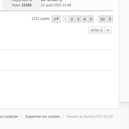
Réponses:
0
par
stefaan
Vues:
22585
22 août 2025 11:49
Page
1
sur
53
1
2
3
4
5
53
Suivant
1311 sujets
…
Aller à
s contacter
Supprimer les cookies
Heures au format
UTC+01:00