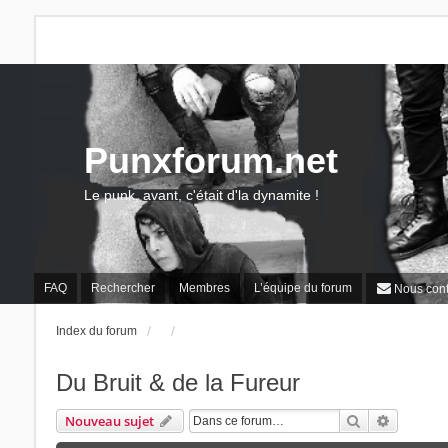
Punxforum.net
Le punk, avant, c'était d'la dynamite !
FAQ
Rechercher
Membres
L’équipe du forum
Nous cont
Index du forum
Du Bruit & de la Fureur
Rechercher
Recherch
Nouveau sujet