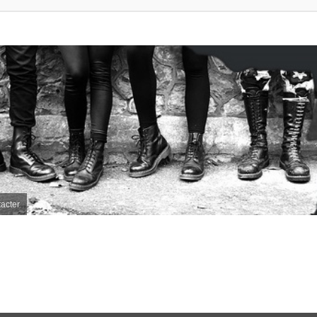
acter
e avancée